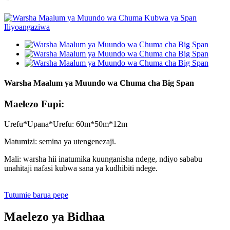
Warsha Maalum ya Muundo wa Chuma cha Big Span
Maelezo Fupi:
Urefu*Upana*Urefu: 60m*50m*12m
Matumizi: semina ya utengenezaji.
Mali: warsha hii inatumika kuunganisha ndege, ndiyo sababu
unahitaji nafasi kubwa sana ya kudhibiti ndege.
Tutumie barua pepe
Maelezo ya Bidhaa