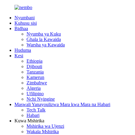
Nyumbani
Kuhusu sisi
Bidhaa
Nyumba ya Kuku
Ghala la Kawaida
Warsha ya Kawaida
Huduma
Kesi
Ethiopia
Djibouti
Tanzania
Kamerun
Zimbabwe
Algeria
Ufilipino
Nchi Nyingine
Maswali Yanayoulizwa Mara kwa Mara na Habari
Tech Talk
Habari
Kuwa Mshirika
Mshirika wa Ujenzi
Wakala Mshirika