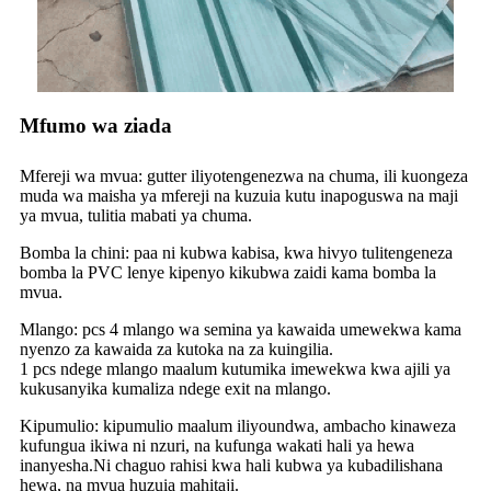
Mfumo wa ziada
Mfereji wa mvua: gutter iliyotengenezwa na chuma, ili kuongeza
muda wa maisha ya mfereji na kuzuia kutu inapoguswa na maji
ya mvua, tulitia mabati ya chuma.
Bomba la chini: paa ni kubwa kabisa, kwa hivyo tulitengeneza
bomba la PVC lenye kipenyo kikubwa zaidi kama bomba la
mvua.
Mlango: pcs 4 mlango wa semina ya kawaida umewekwa kama
nyenzo za kawaida za kutoka na za kuingilia.
1 pcs ndege mlango maalum kutumika imewekwa kwa ajili ya
kukusanyika kumaliza ndege exit na mlango.
Kipumulio: kipumulio maalum iliyoundwa, ambacho kinaweza
kufungua ikiwa ni nzuri, na kufunga wakati hali ya hewa
inanyesha.Ni chaguo rahisi kwa hali kubwa ya kubadilishana
hewa, na mvua huzuia mahitaji.