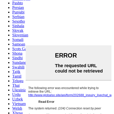
Pashto
Persian
Punjabi
Serbian
Sesotho
Sinhala
Slovak
Slovenian
Somali
Samoan
Scots Gaelic
Shona
Sindhi
Sundanese
Swahili
Tajik
Tamil
Telugu
Thai
Ukrainian
Urdu
Uzbek
Vietnamese
Welsh
Xhosa