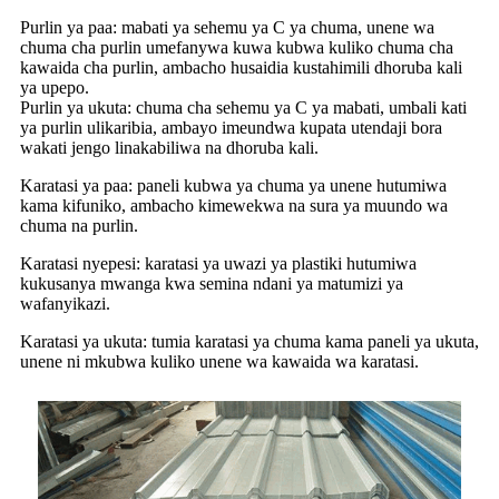
Purlin ya paa: mabati ya sehemu ya C ya chuma, unene wa
chuma cha purlin umefanywa kuwa kubwa kuliko chuma cha
kawaida cha purlin, ambacho husaidia kustahimili dhoruba kali
ya upepo.
Purlin ya ukuta: chuma cha sehemu ya C ya mabati, umbali kati
ya purlin ulikaribia, ambayo imeundwa kupata utendaji bora
wakati jengo linakabiliwa na dhoruba kali.
Karatasi ya paa: paneli kubwa ya chuma ya unene hutumiwa
kama kifuniko, ambacho kimewekwa na sura ya muundo wa
chuma na purlin.
Karatasi nyepesi: karatasi ya uwazi ya plastiki hutumiwa
kukusanya mwanga kwa semina ndani ya matumizi ya
wafanyikazi.
Karatasi ya ukuta: tumia karatasi ya chuma kama paneli ya ukuta,
unene ni mkubwa kuliko unene wa kawaida wa karatasi.