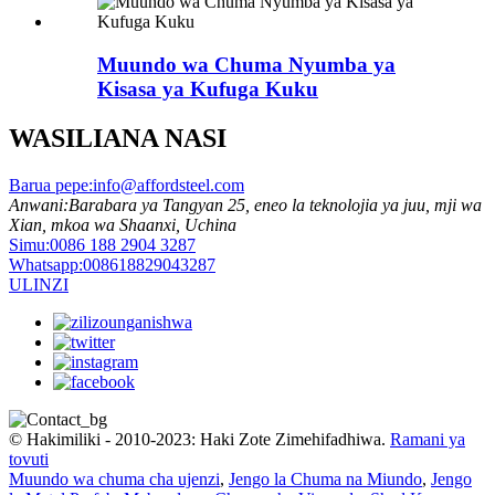
Muundo wa Chuma Nyumba ya
Kisasa ya Kufuga Kuku
WASILIANA NASI
Barua pepe:
info@affordsteel.com
Anwani:
Barabara ya Tangyan 25, eneo la teknolojia ya juu, mji wa
Xian, mkoa wa Shaanxi, Uchina
Simu:
0086 188 2904 3287
Whatsapp:
008618829043287
ULINZI
© Hakimiliki - 2010-2023: Haki Zote Zimehifadhiwa.
Ramani ya
tovuti
Muundo wa chuma cha ujenzi
,
Jengo la Chuma na Miundo
,
Jengo