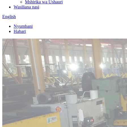
Mshirika wa Ushauri
Wasiliana nasi
English
Nyumbani
Habari