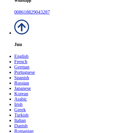
Whatsapp
008618829043287
Juu
English
French
German
Portuguese
Spanish
Russian
Japanese
Korean
Arabic
Irish
Greek
Turkish
Italian
Danish
Romanian