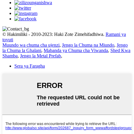
© Hakimiliki - 2010-2023: Haki Zote Zimehifadhiwa.
Ramani ya
tovuti
Muundo wa chuma cha ujenzi
,
Jengo la Chuma na Miundo
,
Jengo
la Chuma la Ghalani
,
Mabanda ya Chuma cha Viwanda
,
Shed Kwa
Shamba
,
Jengo la Metal Prefab
,
Sera ya Faragha