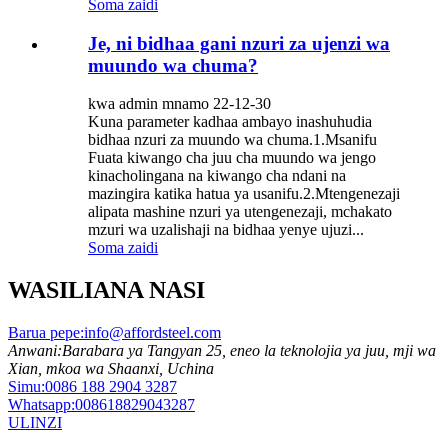
Soma zaidi
Je, ni bidhaa gani nzuri za ujenzi wa
muundo wa chuma?
kwa admin mnamo 22-12-30
Kuna parameter kadhaa ambayo inashuhudia
bidhaa nzuri za muundo wa chuma.1.Msanifu
Fuata kiwango cha juu cha muundo wa jengo
kinacholingana na kiwango cha ndani na
mazingira katika hatua ya usanifu.2.Mtengenezaji
alipata mashine nzuri ya utengenezaji, mchakato
mzuri wa uzalishaji na bidhaa yenye ujuzi...
Soma zaidi
WASILIANA NASI
Barua pepe:
info@affordsteel.com
Anwani:
Barabara ya Tangyan 25, eneo la teknolojia ya juu, mji wa
Xian, mkoa wa Shaanxi, Uchina
Simu:
0086 188 2904 3287
Whatsapp:
008618829043287
ULINZI