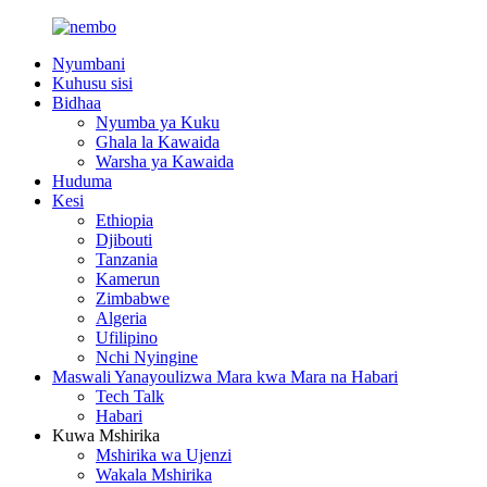
Nyumbani
Kuhusu sisi
Bidhaa
Nyumba ya Kuku
Ghala la Kawaida
Warsha ya Kawaida
Huduma
Kesi
Ethiopia
Djibouti
Tanzania
Kamerun
Zimbabwe
Algeria
Ufilipino
Nchi Nyingine
Maswali Yanayoulizwa Mara kwa Mara na Habari
Tech Talk
Habari
Kuwa Mshirika
Mshirika wa Ujenzi
Wakala Mshirika