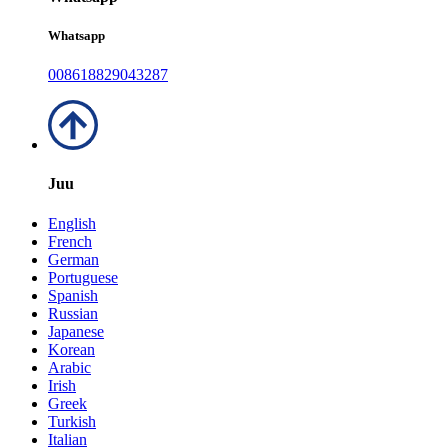
Whatsapp
008618829043287
Juu
English
French
German
Portuguese
Spanish
Russian
Japanese
Korean
Arabic
Irish
Greek
Turkish
Italian