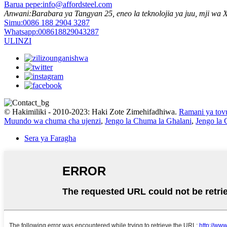
Barua pepe:
info@affordsteel.com
Anwani:
Barabara ya Tangyan 25, eneo la teknolojia ya juu, mji wa
Simu:
0086 188 2904 3287
Whatsapp:
008618829043287
ULINZI
© Hakimiliki - 2010-2023: Haki Zote Zimehifadhiwa.
Ramani ya tovu
Muundo wa chuma cha ujenzi
,
Jengo la Chuma la Ghalani
,
Jengo la
Sera ya Faragha