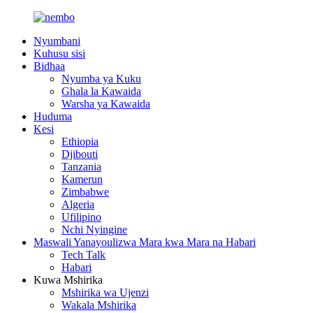
Nyumbani
Kuhusu sisi
Bidhaa
Nyumba ya Kuku
Ghala la Kawaida
Warsha ya Kawaida
Huduma
Kesi
Ethiopia
Djibouti
Tanzania
Kamerun
Zimbabwe
Algeria
Ufilipino
Nchi Nyingine
Maswali Yanayoulizwa Mara kwa Mara na Habari
Tech Talk
Habari
Kuwa Mshirika
Mshirika wa Ujenzi
Wakala Mshirika