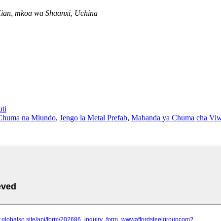
 Xian, mkoa wa Shaanxi, Uchina
ti
 Chuma na Miundo
,
Jengo la Metal Prefab
,
Mabanda ya Chuma cha Vi