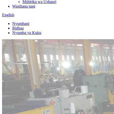
Mshirika wa Ushauri
Wasiliana nasi
English
Nyumbani
Bidhaa
Nyumba ya Kuku