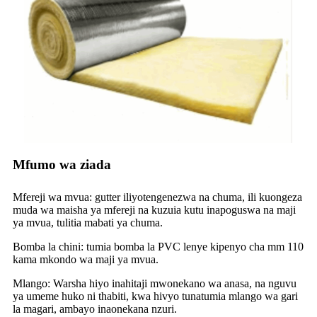
Mfumo wa ziada
Mfereji wa mvua: gutter iliyotengenezwa na chuma, ili kuongeza
muda wa maisha ya mfereji na kuzuia kutu inapoguswa na maji
ya mvua, tulitia mabati ya chuma.
Bomba la chini: tumia bomba la PVC lenye kipenyo cha mm 110
kama mkondo wa maji ya mvua.
Mlango: Warsha hiyo inahitaji mwonekano wa anasa, na nguvu
ya umeme huko ni thabiti, kwa hivyo tunatumia mlango wa gari
la magari, ambayo inaonekana nzuri.