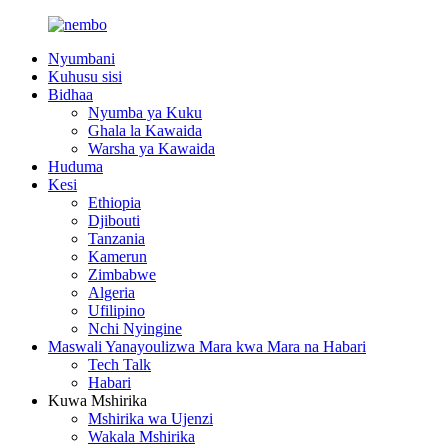
Nyumbani
Kuhusu sisi
Bidhaa
Nyumba ya Kuku
Ghala la Kawaida
Warsha ya Kawaida
Huduma
Kesi
Ethiopia
Djibouti
Tanzania
Kamerun
Zimbabwe
Algeria
Ufilipino
Nchi Nyingine
Maswali Yanayoulizwa Mara kwa Mara na Habari
Tech Talk
Habari
Kuwa Mshirika
Mshirika wa Ujenzi
Wakala Mshirika