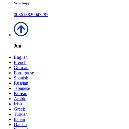
Whatsapp
008618829043287
Juu
English
French
German
Portuguese
Spanish
Russian
Japanese
Korean
Arabic
Irish
Greek
Turkish
Italian
Danish