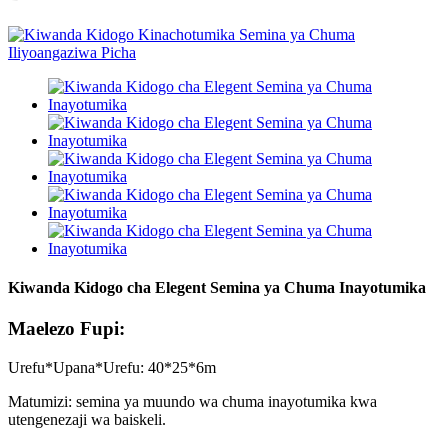
Kiwanda Kidogo cha Elegent Semina ya Chuma Inayotumika
Maelezo Fupi:
Urefu*Upana*Urefu: 40*25*6m
Matumizi: semina ya muundo wa chuma inayotumika kwa
utengenezaji wa baiskeli.