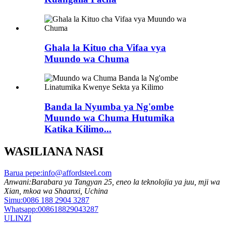
Ghala la Kituo cha Vifaa vya
Muundo wa Chuma
Banda la Nyumba ya Ng'ombe
Muundo wa Chuma Hutumika
Katika Kilimo...
WASILIANA NASI
Barua pepe:
info@affordsteel.com
Anwani:
Barabara ya Tangyan 25, eneo la teknolojia ya juu, mji wa
Xian, mkoa wa Shaanxi, Uchina
Simu:
0086 188 2904 3287
Whatsapp:
008618829043287
ULINZI