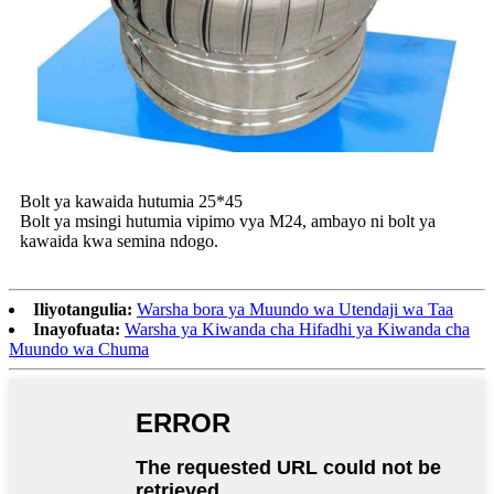
Bolt ya kawaida hutumia 25*45
Bolt ya msingi hutumia vipimo vya M24, ambayo ni bolt ya
kawaida kwa semina ndogo.
Iliyotangulia:
Warsha bora ya Muundo wa Utendaji wa Taa
Inayofuata:
Warsha ya Kiwanda cha Hifadhi ya Kiwanda cha
Muundo wa Chuma