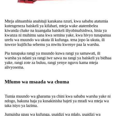
Mteja alituambia anahitaji karakana nzuri, kwa sababu atatumia
kutengeneza baiskeli ya kifahari, mteja wake atatembelea
kiwanda chake na kuangalia baiskeli iliyobinafsishwa, hisia ya
kwanza ni muhimu sana kwa semina yake, kwa hivyo tunapanua
urefu wa muundo wa ukuta ili kufunga. tena jopo la ukuta, ili
tuweze kujificha sehemu ya mwitu kwenye paa la warsha.
Pia tunapaka rangi ya muundo kuwa rangi ya samawati, ili
warsha ya ndani ya rangi iwe sawa na rangi ya baiskeli ya bidhaa
yake, rangi zote za buluu, rangi yenye nguvu kama mteja
alivyosema.
Mfumo wa msaada wa chuma
Tumia muundo wa gharama ya chini kwa sababu warsha yake ni
ndogo, hakuna haja ya kusakinisha bajeti ya mradi wa mteja wa
taka isiyo ya lazima.
Jumuisha upau wa kufunga, usaidizi wa mlalo, usaidizi wa