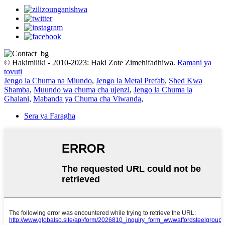
© Hakimiliki - 2010-2023: Haki Zote Zimehifadhiwa.
Ramani ya
tovuti
Jengo la Chuma na Miundo
,
Jengo la Metal Prefab
,
Shed Kwa
Shamba
,
Muundo wa chuma cha ujenzi
,
Jengo la Chuma la
Ghalani
,
Mabanda ya Chuma cha Viwanda
,
Sera ya Faragha