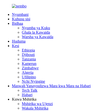
Nyumbani
Kuhusu sisi
Bidhaa
Nyumba ya Kuku
Ghala la Kawaida
Warsha ya Kawaida
Huduma
Kesi
Ethiopia
Djibouti
Tanzania
Kamerun
Zimbabwe
Algeria
Ufilipino
Nchi Nyingine
Maswali Yanayoulizwa Mara kwa Mara na Habari
Tech Talk
Habari
Kuwa Mshirika
Mshirika wa Ujenzi
Wakala Mshirika