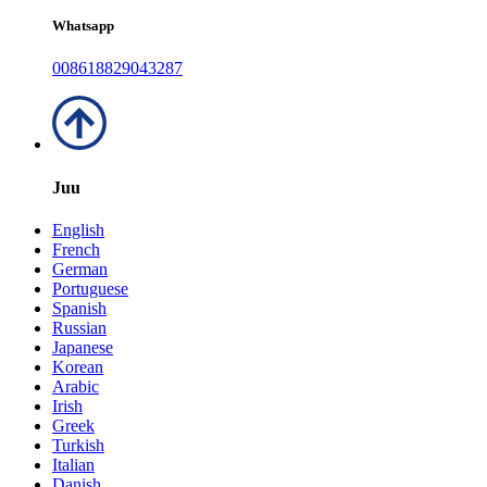
Whatsapp
008618829043287
Juu
English
French
German
Portuguese
Spanish
Russian
Japanese
Korean
Arabic
Irish
Greek
Turkish
Italian
Danish