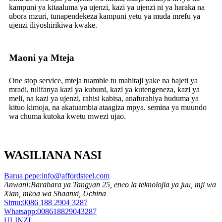
kampuni ya kitaaluma ya ujenzi, kazi ya ujenzi ni ya haraka na
ubora mzuri, tunapendekeza kampuni yetu ya muda mrefu ya
ujenzi iliyoshirikiwa kwake.
Maoni ya Mteja
One stop service, mteja tuambie tu mahitaji yake na bajeti ya
mradi, tulifanya kazi ya kubuni, kazi ya kutengeneza, kazi ya
meli, na kazi ya ujenzi, rahisi kabisa, anafurahiya huduma ya
kituo kimoja, na akatuambia ataagiza mpya. semina ya muundo
wa chuma kutoka kwetu mwezi ujao.
WASILIANA NASI
Barua pepe:
info@affordsteel.com
Anwani:
Barabara ya Tangyan 25, eneo la teknolojia ya juu, mji wa
Xian, mkoa wa Shaanxi, Uchina
Simu:
0086 188 2904 3287
Whatsapp:
008618829043287
ULINZI