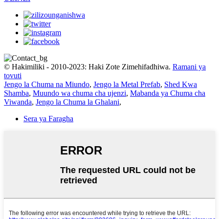
© Hakimiliki - 2010-2023: Haki Zote Zimehifadhiwa.
Ramani ya
tovuti
Jengo la Chuma na Miundo
,
Jengo la Metal Prefab
,
Shed Kwa
Shamba
,
Muundo wa chuma cha ujenzi
,
Mabanda ya Chuma cha
Viwanda
,
Jengo la Chuma la Ghalani
,
Sera ya Faragha