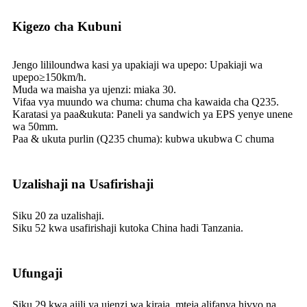
Kigezo cha Kubuni
Jengo lililoundwa kasi ya upakiaji wa upepo: Upakiaji wa
upepo≥150km/h.
Muda wa maisha ya ujenzi: miaka 30.
Vifaa vya muundo wa chuma: chuma cha kawaida cha Q235.
Karatasi ya paa&ukuta: Paneli ya sandwich ya EPS yenye unene
wa 50mm.
Paa & ukuta purlin (Q235 chuma): kubwa ukubwa C chuma
Uzalishaji na Usafirishaji
Siku 20 za uzalishaji.
Siku 52 kwa usafirishaji kutoka China hadi Tanzania.
Ufungaji
Siku 29 kwa ajili ya ujenzi wa kiraia, mteja alifanya hivyo na