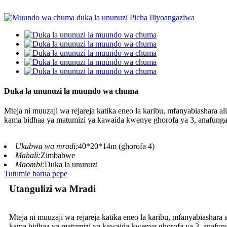
Duka la ununuzi la muundo wa chuma
Mteja ni muuzaji wa rejareja katika eneo la karibu, mfanyabiashara al
kama bidhaa ya matumizi ya kawaida kwenye ghorofa ya 3, anafunga bi
Ukubwa wa mradi:
40*20*14m (ghorofa 4)
Mahali:
Zimbabwe
Maombi:
Duka la ununuzi
Tutumie barua pepe
Utangulizi wa Mradi
Mteja ni muuzaji wa rejareja katika eneo la karibu, mfanyabiashara 
kama bidhaa ya matumizi ya kawaida kwenye ghorofa ya 3, anafunga 