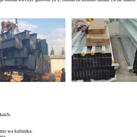
0km/h.
umo wa kufunika.
uma