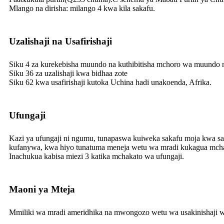
Mlango na dirisha: milango 4 kwa kila sakafu.
Uzalishaji na Usafirishaji
Siku 4 za kurekebisha muundo na kuthibitisha mchoro wa muundo n
Siku 36 za uzalishaji kwa bidhaa zote
Siku 62 kwa usafirishaji kutoka Uchina hadi unakoenda, Afrika.
Ufungaji
Kazi ya ufungaji ni ngumu, tunapaswa kuiweka sakafu moja kwa sak
kufanywa, kwa hiyo tunatuma meneja wetu wa mradi kukagua mcha
Inachukua kabisa miezi 3 katika mchakato wa ufungaji.
Maoni ya Mteja
Mmiliki wa mradi ameridhika na mwongozo wetu wa usakinishaji wa