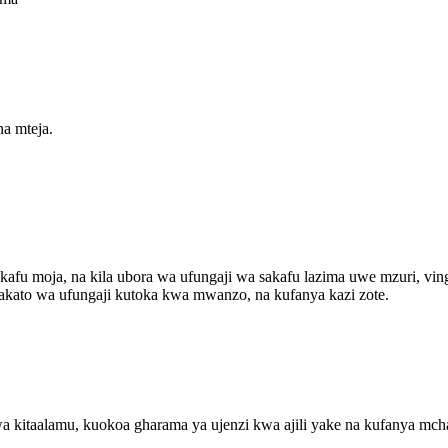
a mteja.
afu moja, na kila ubora wa ufungaji wa sakafu lazima uwe mzuri, ving
kato wa ufungaji kutoka kwa mwanzo, na kufanya kazi zote.
 kitaalamu, kuokoa gharama ya ujenzi kwa ajili yake na kufanya mch