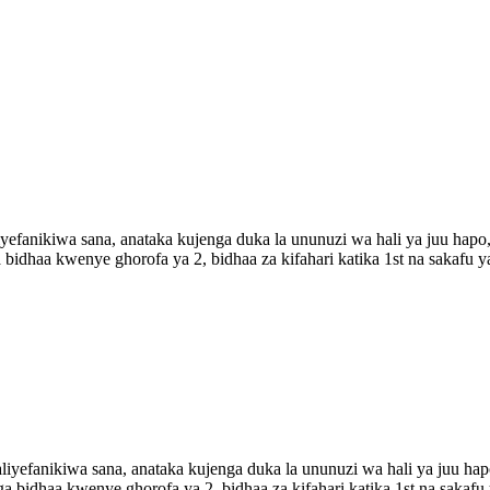
iyefanikiwa sana, anataka kujenga duka la ununuzi wa hali ya juu hapo,
dhaa kwenye ghorofa ya 2, bidhaa za kifahari katika 1st na sakafu ya
aliyefanikiwa sana, anataka kujenga duka la ununuzi wa hali ya juu hap
bidhaa kwenye ghorofa ya 2, bidhaa za kifahari katika 1st na sakafu 