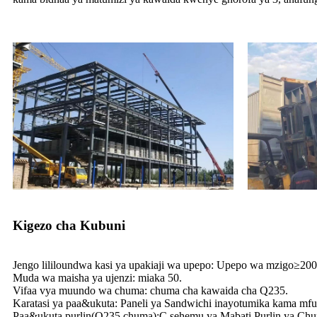
Kigezo cha Kubuni
Jengo lililoundwa kasi ya upakiaji wa upepo: Upepo wa mzigo≥20
Muda wa maisha ya ujenzi: miaka 50.
Vifaa vya muundo wa chuma: chuma cha kawaida cha Q235.
Karatasi ya paa&ukuta: Paneli ya Sandwichi inayotumika kama mf
Paa&ukuta purlin(Q235 chuma):C sehemu ya Mabati Purlin ya Ch