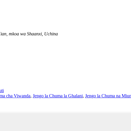
 Xian, mkoa wa Shaanxi, Uchina
ti
ma cha Viwanda
,
Jengo la Chuma la Ghalani
,
Jengo la Chuma na Miu