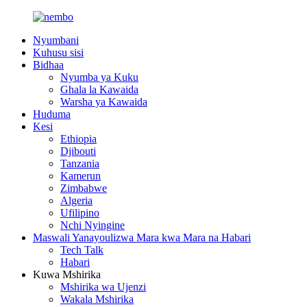
Nyumbani
Kuhusu sisi
Bidhaa
Nyumba ya Kuku
Ghala la Kawaida
Warsha ya Kawaida
Huduma
Kesi
Ethiopia
Djibouti
Tanzania
Kamerun
Zimbabwe
Algeria
Ufilipino
Nchi Nyingine
Maswali Yanayoulizwa Mara kwa Mara na Habari
Tech Talk
Habari
Kuwa Mshirika
Mshirika wa Ujenzi
Wakala Mshirika